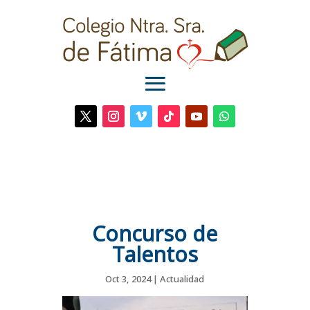
Skip
to
content
Twitter
Instagram
Vimeo
Seguir
YouTube
Seguir
Concurso de
Talentos
Oct 3, 2024
|
Actualidad